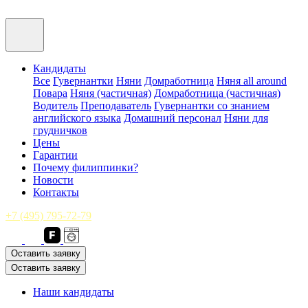
Кандидаты
Все
Гувернантки
Няни
Домработница
Няня all around
Повара
Няня (частичная)
Домработница (частичная)
Водитель
Преподаватель
Гувернантки со знанием
английского языка
Домашний персонал
Няни для
грудничков
Цены
Гарантии
Почему филиппинки?
Новости
Контакты
+7 (495) 795-72-79
Оставить заявку
Оставить заявку
Наши кандидаты