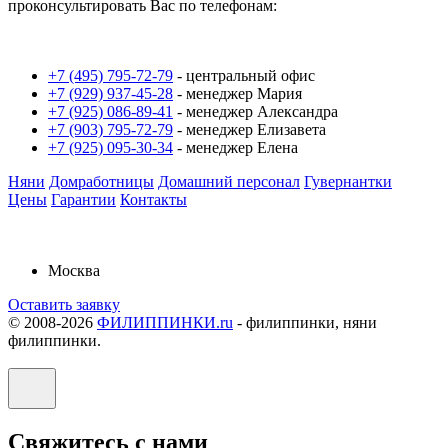
проконсультировать Вас по телефонам:
+7 (495) 795-72-79
-
центральный офис
+7 (929) 937-45-28
-
менеджер Мария
+7 (925) 086-89-41
-
менеджер Александра
+7 (903) 795-72-79
-
менеджер Елизавета
+7 (925) 095-30-34
-
менеджер Елена
Няни
Домработницы
Домашний персонал
Гувернантки
Цены
Гарантии
Контакты
Москва
Оставить заявку
© 2008-2026
ФИЛИППИНКИ.ru
-
филиппинки, няни
филиппинки.
Свяжитесь с нами