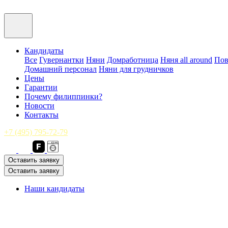
Кандидаты
Все
Гувернантки
Няни
Домработница
Няня all around
Пов
Домашний персонал
Няни для грудничков
Цены
Гарантии
Почему филиппинки?
Новости
Контакты
+7 (495) 795-72-79
Оставить заявку
Оставить заявку
Наши кандидаты